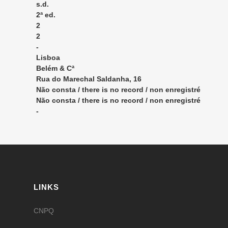
s.d.
2ª ed.
2
2
-
Lisboa
Belém & Cª
Rua do Marechal Saldanha, 16
Não consta / there is no record / non enregistré
Não consta / there is no record / non enregistré
-
LINKS
CNPQ