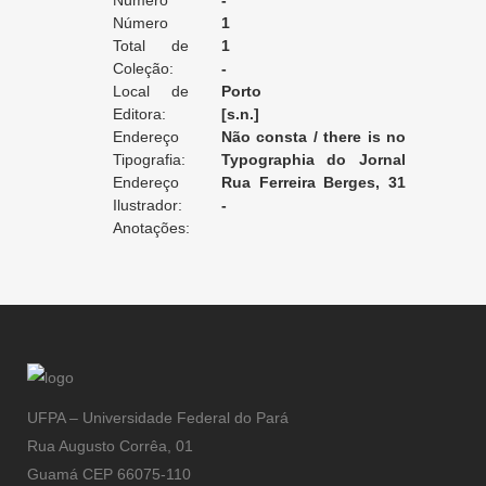
Edição:
Número
-
da Edição:
Número
1
do Volume:
Total de
1
Volumes:
Coleção:
-
Local de
Porto
Edição:
Editora:
[s.n.]
Endereço
Não consta / there is no
da Editora:
Tipografia:
record / non enregistré
Typographia do Jornal
Endereço
do Porto
Rua Ferreira Berges, 31
da Tipografia:
Ilustrador:
[Porto]
-
Anotações:
UFPA – Universidade Federal do Pará
Rua Augusto Corrêa, 01
Guamá CEP 66075-110