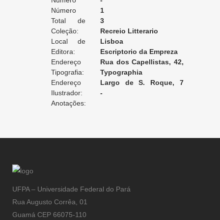
Edição:
Número
-
da Edição:
Número
1
do Volume:
Total de
3
Volumes:
Coleção:
Recreio Litterario
Local de
Lisboa
Edição:
Editora:
Escriptorio da Empreza
Endereço
Rua dos Capellistas, 42,
da Editora:
Tipografia:
3° andar
Typographia
Endereço
Lisbonense
Largo de S. Roque, 7
da Tipografia:
Ilustrador:
[Lisboa]
-
Anotações:
UFPA – Universidade Federal do Pará
Rua Augusto Corrêa, 01
Guamá CEP 66075-110