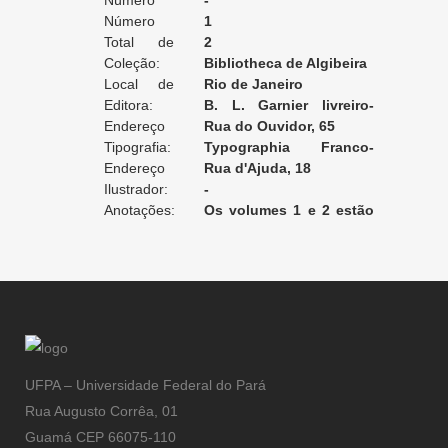
Edição:
Número
-
da Edição:
Número
1
do Volume:
Total de
2
Volumes:
Coleção:
Bibliotheca de Algibeira
Local de
Rio de Janeiro
Edição:
Editora:
B. L. Garnier livreiro-
Endereço
editor
Rua do Ouvidor, 65
da Editora:
Tipografia:
Typographia Franco-
Endereço
Americana
Rua d'Ajuda, 18
da Tipografia:
Ilustrador:
-
Anotações:
Os volumes 1 e 2 estão
encadernados juntos.
UFPA – Universidade Federal do Pará
Rua Augusto Corrêa, 01
Guamá CEP 66075-110