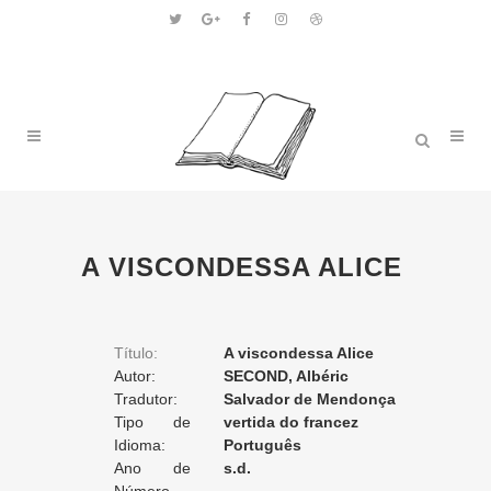
A VISCONDESSA ALICE
Título:
A viscondessa Alice
Autor:
SECOND, Albéric
Tradutor:
Salvador de Mendonça
Tipo de
vertida do francez
Tradução:
Idioma:
Português
Ano de
s.d.