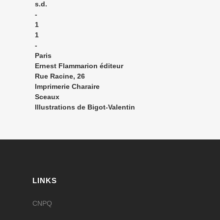
s.d.
-
1
1
-
Paris
Ernest Flammarion éditeur
Rue Racine, 26
Imprimerie Charaire
Sceaux
Illustrations de Bigot-Valentin
LINKS
CNPQ