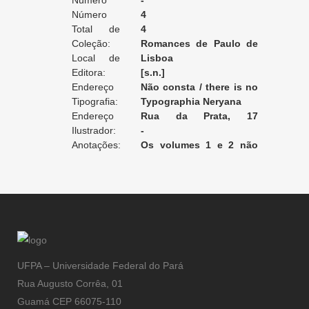
Edição:
Número
-
da Edição:
Número
4
do Volume:
Total de
4
Volumes:
Coleção:
Romances de Paulo de
Local de
Kock
Lisboa
Edição:
Editora:
[s.n.]
Endereço
Não consta / there is no
da Editora:
Tipografia:
record / non enregistré
Typographia Neryana
Endereço
Rua da Prata, 17
da Tipografia:
Ilustrador:
[Lisboa]
-
Anotações:
Os volumes 1 e 2 não
foram encontrados.
UFPA – Universidade Federal do Pará
Rua Augusto Corrêa, 01
Guamá CEP 66075-110