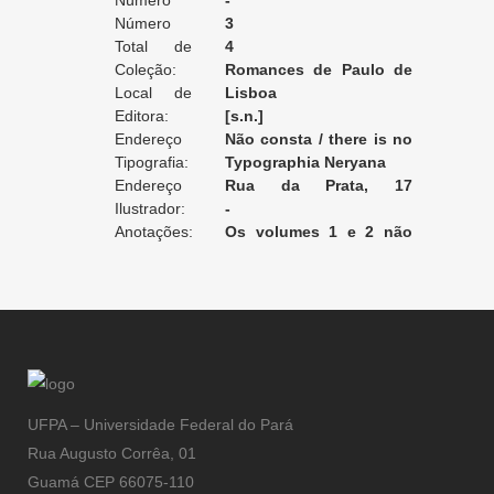
Edição:
Número
-
da Edição:
Número
3
do Volume:
Total de
4
Volumes:
Coleção:
Romances de Paulo de
Local de
Kock
Lisboa
Edição:
Editora:
[s.n.]
Endereço
Não consta / there is no
da Editora:
Tipografia:
record / non enregistré
Typographia Neryana
Endereço
Rua da Prata, 17
da Tipografia:
Ilustrador:
[Lisboa]
-
Anotações:
Os volumes 1 e 2 não
foram encontrados.
UFPA – Universidade Federal do Pará
Rua Augusto Corrêa, 01
Guamá CEP 66075-110