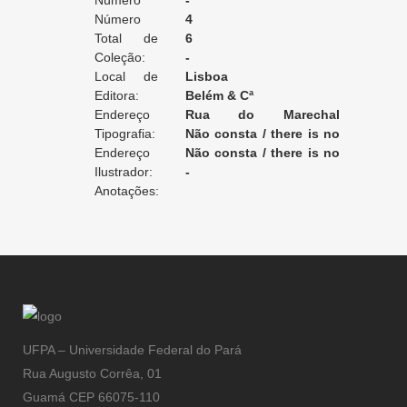
Edição:
Número
-
da Edição:
Número
4
do Volume:
Total de
6
Volumes:
Coleção:
-
Local de
Lisboa
Edição:
Editora:
Belém & Cª
Endereço
Rua do Marechal
da Editora:
Tipografia:
Saldanha, 26
Não consta / there is no
Endereço
record / non enregistré
Não consta / there is no
da Tipografia:
Ilustrador:
record / non enregistré
-
Anotações:
UFPA – Universidade Federal do Pará
Rua Augusto Corrêa, 01
Guamá CEP 66075-110