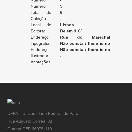
Edição:
Número
-
da Edição:
Número
5
do Volume:
Total de
6
Volumes:
Coleção:
-
Local de
Lisboa
Edição:
Editora:
Belém & Cª
Endereço
Rua do Marechal
da Editora:
Tipografia:
Saldanha, 26
Não consta / there is no
Endereço
record / non enregistré
Não consta / there is no
da Tipografia:
Ilustrador:
record / non enregistré
-
Anotações:
UFPA – Universidade Federal do Pará
Rua Augusto Corrêa, 01
Guamá CEP 66075-110