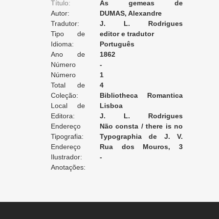
Título:
As gemeas de
Autor:
machecoul: romance
DUMAS, Alexandre
Tradutor:
historico (episódio das
J. L. Rodrigues
Tipo de
guerras da Vendéa)
Trigueiros
editor e tradutor
Tradução:
Idioma:
Português
Ano de
1862
Edição:
Número
-
da Edição:
Número
1
do Volume:
Total de
4
Volumes:
Coleção:
Bibliotheca Romantica
Local de
Luso-brasileira
Lisboa
Edição:
Editora:
J. L. Rodrigues
Endereço
Trigueiros (editor e tradutor)
Não consta / there is no
da Editora:
Tipografia:
record / non enregistré
Typographia de J. V.
Endereço
Pereira da Silva
Rua dos Mouros, 3
da Tipografia:
Ilustrador:
[Lisboa]
-
Anotações: