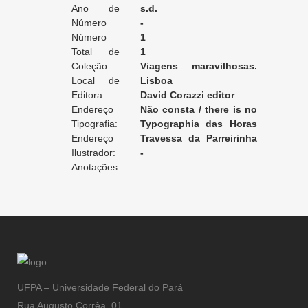
Ano de
astronomo no observatorio
s.d.
Edição:
Número
da marinha
-
da Edição:
Número
1
do Volume:
Total de
1
Volumes:
Coleção:
Viagens maravilhosas.
Local de
Bibliotheca Illustrada de
Lisboa
Edição:
Editora:
Instrucção e Recreio.
David Corazzi editor
Endereço
Empreza Horas Romanticas
Não consta / there is no
da Editora:
Tipografia:
record / non enregistré
Typographia das Horas
Endereço
Romanticas
Travessa da Parreirinha
da Tipografia:
Ilustrador:
a S. Carlos, 5 [Lisboa]
-
Anotações:
UFPA – Universidade Federal do Pará
Rua Augusto Corrêa, 01