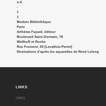
s.d.
-
1
1
Modern Bibliothèque
Paris
Arthème Fayard, éditeur
Boulevard Saint-Germain, 78
Wellhoff et Roche
Rue Fromont, 55 [Levallois-Perret]
Illustrations d'après les aquarelles de René Lelong
LINKS
CNPQ