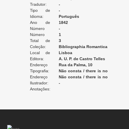
Tradutor:
Luiz XIII: romance histórico
-
Tipo de
-
Tradução:
Idioma:
Português
Ano de
1842
Edição:
Número
-
da Edição:
Número
1
do Volume:
Total de
3
Volumes:
Coleção:
Bibliographia Romantica
Local de
Lisboa
Edição:
Editora:
A. U. P. de Castro Telles
Endereço
Rua da Palma, 10
da Editora:
Tipografia:
Não consta / there is no
Endereço
record / non enregistré
Não consta / there is no
da Tipografia:
Ilustrador:
record / non enregistré
-
Anotações: