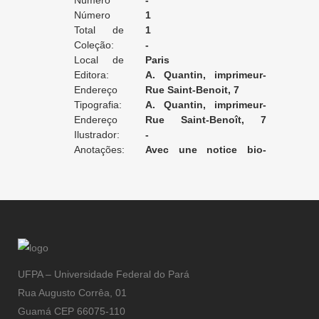
Edição:
Número
-
da Edição:
Número
1
do Volume:
Total de
1
Volumes:
Coleção:
-
Local de
Paris
Edição:
Editora:
A. Quantin, imprimeur-
Endereço
éditeur
Rue Saint-Benoit, 7
da Editora:
Tipografia:
A. Quantin, imprimeur-
Endereço
editeur
Rue Saint-Benoît, 7
da Tipografia:
Ilustrador:
[Paris]
-
Anotações:
Avec une notice bio-
bibliographique par Octave
Uzanne
UFPA – Universidade Federal do Pará
Rua Augusto Corrêa, 01
Guamá CEP 66075-110