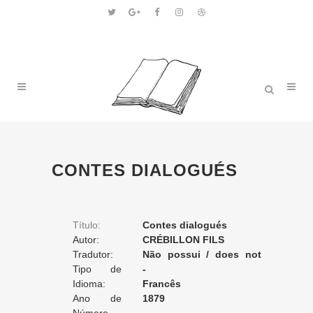
CONTES DIALOGUÉS
Título:
Contes dialogués
Autor:
CRÉBILLON FILS
Tradutor:
Não possui / does not
Tipo de
apply / ne posséde pas
-
Tradução:
Idioma:
Francês
Ano de
1879