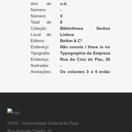
Ano de
s.d.
Edição:
Número
-
da Edição:
Número
3
do Volume:
Total de
6
Volumes:
Coleção:
Bibliotheca Serões
Local de
Romanticos
Lisboa
Edição:
Editora:
Belém & Cª
Endereço
Não consta / there is no
da Editora:
Tipografia:
record / non enregistré
Typographia da Empreza
Endereço
Serões Romanticos
Rua da Cruz de Pau, 26
da Tipografia:
Ilustrador:
[Lisboa]
-
Anotações:
Os volumes 3 e 4 estão
encadernados juntos.
UFPA – Universidade Federal do Pará
Rua Augusto Corrêa, 01