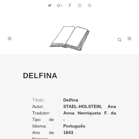
DELFINA
Título:
Delfina
Autor:
STAEL-HOLSTEIN, Ana
Tradutor:
Luiza Germana Necker
Anna Henriqueta F. da
Tipo de
(Anne-Louise Germaine
Motta e Silva
-
Tradução:
Idioma:
Necker)
Português
Ano de
1843