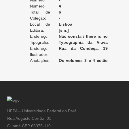
Edição:
Número
-
da Edição:
Número
4
do Volume:
Total de
6
Volumes:
Coleção:
-
Local de
Lisboa
Edição:
Editora:
[s.n.]
Endereço
Não consta / there is no
da Editora:
Tipografia:
record / non enregistré
Typographia da Viuva
Endereço
Rodrigues
Rua da Condeça, 19
da Tipografia:
Ilustrador:
[Lisboa]
-
Anotações:
Os volumes 3 e 4 estão
encadernados juntos.
UFPA – Universidade Federal do Pará
Rua Augusto Corrêa, 01
Guamá CEP 66075-110