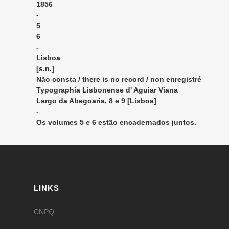
1856
-
5
6
-
Lisboa
[s.n.]
Não consta / there is no record / non enregistré
Typographia Lisbonense d' Aguiar Viana
Largo da Abegoaria, 8 e 9 [Lisboa]
-
Os volumes 5 e 6 estão encadernados juntos.
LINKS
CNPQ