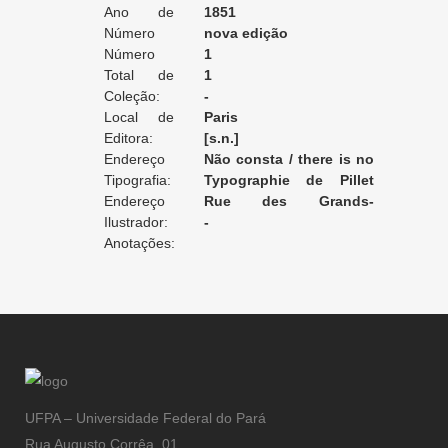
Ano de
1851
Edição:
Número
nova edição
da Edição:
Número
1
do Volume:
Total de
1
Volumes:
Coleção:
-
Local de
Paris
Edição:
Editora:
[s.n.]
Endereço
Não consta / there is no
da Editora:
Tipografia:
record / non enregistré
Typographie de Pillet
Endereço
Fils Ainê
Rue des Grands-
da Tipografia:
Ilustrador:
Augustins, 7 [Paris]
-
Anotações:
UFPA – Universidade Federal do Pará
Rua Augusto Corrêa, 01