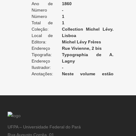
Ano de
1860
Edição:
Número
-
da Edição:
Número
1
do Volume:
Total de
1
Volumes:
Coleção:
Collection Michel Lévy.
Local de
Oeuvres Complètes
Lisboa
Edição:
Editora:
d'Alexandre Dumas
Michel Lévy Frères
Endereço
Rue Vivienne, 2 bis
da Editora:
Tipografia:
Typographia de A.
Endereço
Varigault et Cie
Lagny
da Tipografia:
Ilustrador:
-
Anotações:
Neste volume estão
encadernadas outras duas
narrativas: L 'égoiste e
Nicolas, le philosophe.
UFPA – Universidade Federal do Pará
Rua Augusto Corrêa, 01