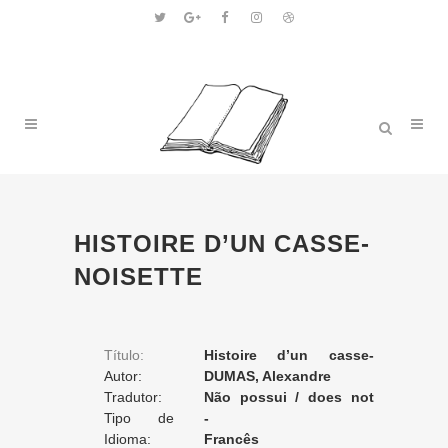
HISTOIRE D’UN CASSE-
NOISETTE
Título:
Histoire d’un casse-
Autor:
noisette
DUMAS, Alexandre
Tradutor:
Não possui / does not
Tipo de
apply / ne posséde pas
-
Tradução:
Idioma:
Francês