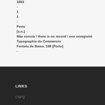
1863
-
1
1
-
Porto
[s.n.]
Não consta / there is no record / non enregistré
Typographia do Commercio
Ferraria de Baixo, 108 [Porto]
-
LINKS
CNPQ