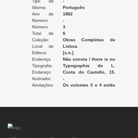
Tipo de
Braga
-
Tradução:
Idioma:
Português
Ano de
1862
Edição:
Número
-
da Edição:
Número
3
do Volume:
Total de
6
Volumes:
Coleção:
Obras Completas de
Local de
Alexandre Dumas
Lisboa
Edição:
Editora:
[s.n.]
Endereço
Não consta / there is no
da Editora:
Tipografia:
record / non enregistré
Typographia de L.
Endereço
Corrêa da Cunha
Costa do Castello, 15.
da Tipografia:
Ilustrador:
Entulhos da Rua de São
-
Anotações:
Mamede, 5 [Lisboa]
Os volumes 3 e 4 estão
encadernados juntos.