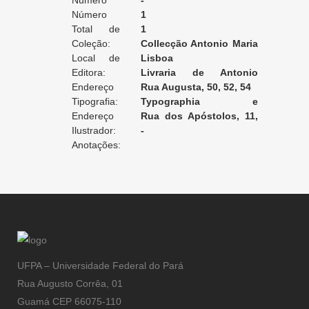
Edição:
Número
-
da Edição:
Número
1
do Volume:
Total de
1
Volumes:
Coleção:
Collecção Antonio Maria
Local de
Pereira
Lisboa
Edição:
Editora:
Livraria de Antonio
Endereço
Maria Pereira
Rua Augusta, 50, 52, 54
da Editora:
Tipografia:
Typographia e
Endereço
Stereotypia Moderna
Rua dos Apóstolos, 11,
da Tipografia:
Ilustrador:
1° andar [Lisboa]
-
Anotações:
UFPA – Universidade Federal do Pará
Rua Augusto Corrêa, 01
Guamá CEP 66075-110