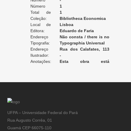
Edição:
Número
-
da Edição:
Número
1
do Volume:
Total de
1
Volumes:
Coleção:
Bibliotheca Economica
Local de
Lisboa
Edição:
Editora:
Eduardo de Faria
Endereço
Não consta / there is no
da Editora:
Tipografia:
record / non enregistré
Typographia Universal
Endereço
Rua dos Calafates, 113
da Tipografia:
Ilustrador:
[Lisboa]
-
Anotações:
Esta obra está
encadernada com Carlos
Broschi.
UFPA – Universidade Federal do Pará
Rua Augusto Corrêa, 01
Guamá CEP 66075-110