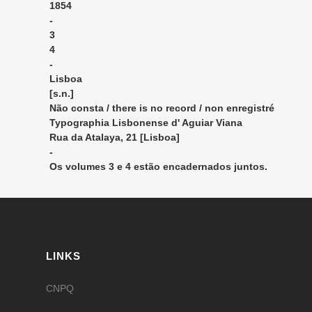
1854
-
3
4
-
Lisboa
[s.n.]
Não consta / there is no record / non enregistré
Typographia Lisbonense d' Aguiar Viana
Rua da Atalaya, 21 [Lisboa]
-
Os volumes 3 e 4 estão encadernados juntos.
LINKS
CNPQ