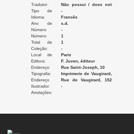
Tradutor:
Restauration
Não possui / does not
Tipo de
apply / ne posséde pas
-
Tradução:
Idioma:
Francês
Ano de
s.d.
Edição:
Número
-
da Edição:
Número
1
do Volume:
Total de
1
Volumes:
Coleção:
-
Local de
Paris
Edição:
Editora:
F. Juven, éditeur
Endereço
Rue Saint-Joseph, 10
da Editora:
Tipografia:
Imprimerie de Vaugirard,
Endereço
G. de Malherbe
Rue de Vaugirard, 152
da Tipografia:
Ilustrador:
[Paris]
-
Anotações: