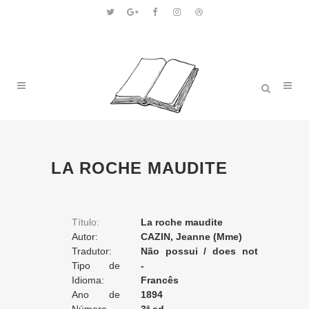
LA ROCHE MAUDITE
Título:
La roche maudite
Autor:
CAZIN, Jeanne (Mme)
Tradutor:
Não possui / does not
Tipo de
apply / ne posséde pas
-
Tradução:
Idioma:
Francês
Ano de
1894