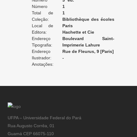
Edição:
Número
3ª ed.
da Edição:
Número
1
do Volume:
Total de
1
Volumes:
Coleção:
Bibliothèque des écoles
Local de
et des familles
Paris
Edição:
Editora:
Hachette et Cie
Endereço
Boulevard Saint-
da Editora:
Tipografia:
Germain, 79
Imprimerie Lahure
Endereço
Rue de Fleurus, 9 [Paris]
da Tipografia:
Ilustrador:
-
Anotações:
UFPA – Universidade Federal do Pará
Rua Augusto Corrêa, 01
Guamá CEP 66075-110