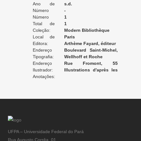
Ano de
s.d.
Edição:
Número
-
da Edição:
Número
1
do Volume:
Total de
1
Volumes:
Coleção:
Modern Bibliothèque
Local de
Paris
Edição:
Editora:
Arthème Fayard, éditeur
Endereço
Boulevard Saint-Michel,
da Editora:
Tipografia:
78
Wellhoff et Roche
Endereço
Rue Fromont, 55
da Tipografia:
Ilustrador:
[Levallois-Perret]
Illustrations d'après les
Anotações:
aquarelles de Laurent-
Desrrouseaux
UFPA – Universidade Federal do Pará
Rua Augusto Corrêa, 01