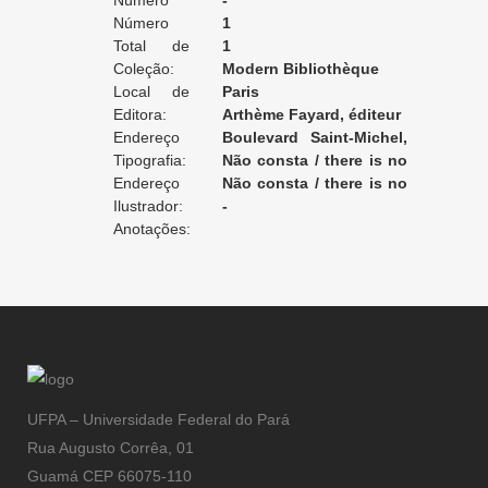
Edição:
Número
-
da Edição:
Número
1
do Volume:
Total de
1
Volumes:
Coleção:
Modern Bibliothèque
Local de
Paris
Edição:
Editora:
Arthème Fayard, éditeur
Endereço
Boulevard Saint-Michel,
da Editora:
Tipografia:
78
Não consta / there is no
Endereço
record / non enregistré
Não consta / there is no
da Tipografia:
Ilustrador:
record / non enregistré
-
Anotações:
UFPA – Universidade Federal do Pará
Rua Augusto Corrêa, 01
Guamá CEP 66075-110