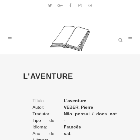
L’AVENTURE
Título:
L’aventure
Autor:
VEBER, Pierre
Tradutor:
Não possui / does not
Tipo de
apply / ne posséde pas
-
Tradução:
Idioma:
Francês
Ano de
s.d.