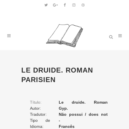
LE DRUIDE. ROMAN
PARISIEN
Título:
Le druide. Roman
Autor:
parisien
Gyp.
Tradutor:
Não possui / does not
Tipo de
apply / ne posséde pas
-
Tradução:
Idioma:
Francês