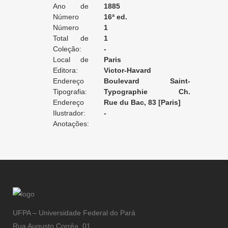
Ano de
1885
Edição:
Número
16ª ed.
da Edição:
Número
1
do Volume:
Total de
1
Volumes:
Coleção:
-
Local de
Paris
Edição:
Editora:
Victor-Havard
Endereço
Boulevard Saint-
da Editora:
Tipografia:
Germain, 175
Typographie Ch.
Endereço
Unsinger
Rue du Bac, 83 [Paris]
da Tipografia:
Ilustrador:
-
Anotações:
UFPA – Universidade Federal do Pará
Rua Augusto Corrêa, 01