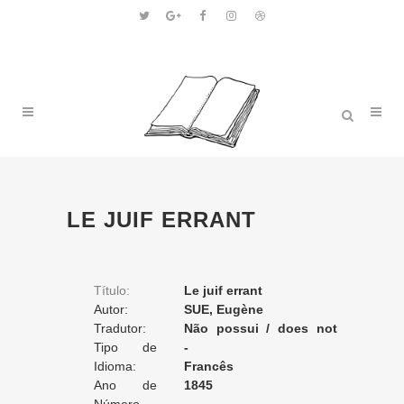
LE JUIF ERRANT
Título:
Le juif errant
Autor:
SUE, Eugène
Tradutor:
Não possui / does not
Tipo de
apply / ne posséde pas
-
Tradução:
Idioma:
Francês
Ano de
1845