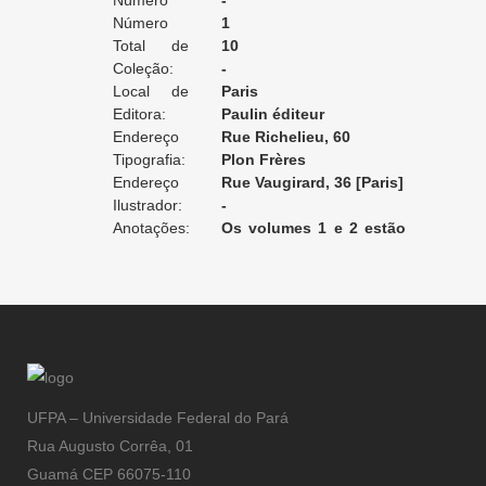
Edição:
Número
-
da Edição:
Número
1
do Volume:
Total de
10
Volumes:
Coleção:
-
Local de
Paris
Edição:
Editora:
Paulin éditeur
Endereço
Rue Richelieu, 60
da Editora:
Tipografia:
Plon Frères
Endereço
Rue Vaugirard, 36 [Paris]
da Tipografia:
Ilustrador:
-
Anotações:
Os volumes 1 e 2 estão
encadernados juntos. Os
volumes 8 e 9 não foram
encontrados.
UFPA – Universidade Federal do Pará
Rua Augusto Corrêa, 01
Guamá CEP 66075-110