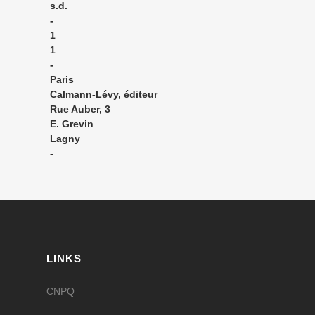
s.d.
-
1
1
-
Paris
Calmann-Lévy, éditeur
Rue Auber, 3
E. Grevin
Lagny
-
LINKS
CNPQ