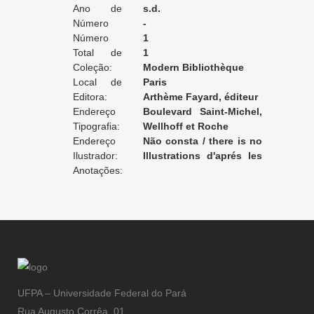
Ano de
s.d.
Edição:
Número
-
da Edição:
Número
1
do Volume:
Total de
1
Volumes:
Coleção:
Modern Bibliothèque
Local de
Paris
Edição:
Editora:
Arthème Fayard, éditeur
Endereço
Boulevard Saint-Michel,
da Editora:
Tipografia:
78
Wellhoff et Roche
Endereço
Não consta / there is no
da Tipografia:
Ilustrador:
record / non enregistré
Illustrations d'aprés les
Anotações:
aquarelles de Manuel Orazi
UFPA – Universidade Federal do Pará
Rua Augusto Corrêa, 01