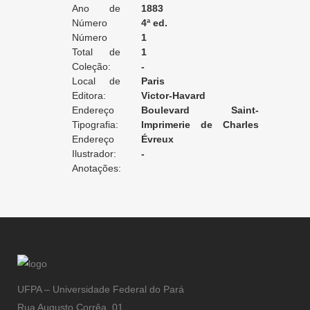
Ano de
1883
Edição:
Número
4ª ed.
da Edição:
Número
1
do Volume:
Total de
1
Volumes:
Coleção:
-
Local de
Paris
Edição:
Editora:
Victor-Havard
Endereço
Boulevard Saint-
da Editora:
Tipografia:
Germain, 175
Imprimerie de Charles
Endereço
Hérissey
Évreux
da Tipografia:
Ilustrador:
-
Anotações:
UFPA – Universidade Federal do Pará
Rua Augusto Corrêa, 01