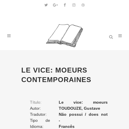
LE VICE: MOEURS
CONTEMPORAINES
Título:
Le vice: moeurs
Autor:
contemporaines
TOUDOUZE, Gustave
Tradutor:
Não possui / does not
Tipo de
apply / ne posséde pas
-
Tradução:
Idioma:
Francês