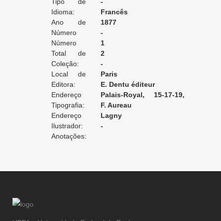
Tipo de
apply / ne posséde pas
-
Tradução:
Idioma:
Francês
Ano de
1877
Edição:
Número
-
da Edição:
Número
1
do Volume:
Total de
2
Volumes:
Coleção:
-
Local de
Paris
Edição:
Editora:
E. Dentu éditeur
Endereço
Palais-Royal, 15-17-19,
da Editora:
Tipografia:
Galerie d'Orléans
F. Aureau
Endereço
Lagny
da Tipografia:
Ilustrador:
-
Anotações: