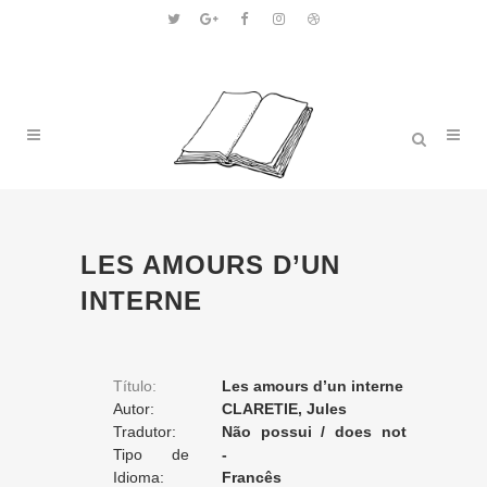
LES AMOURS D’UN
INTERNE
Título:
Les amours d’un interne
Autor:
CLARETIE, Jules
Tradutor:
Não possui / does not
Tipo de
apply / ne posséde pas
-
Tradução:
Idioma:
Francês