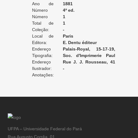
Ano de
1881
Edição:
Número
4ª ed.
da Edição:
Número
1
do Volume:
Total de
1
Volumes:
Coleção:
-
Local de
Paris
Edição:
Editora:
E. Dentu éditeur
Endereço
Palais-Royal, 15-17-19,
da Editora:
Tipografia:
Galerie d'Orléans
Soc. d'Imprimerie Paul
Endereço
Dupont
Rue J. J. Rousseau, 41
da Tipografia:
Ilustrador:
[Paris]
-
Anotações:
UFPA – Universidade Federal do Pará
Rua Augusto Corrêa, 01