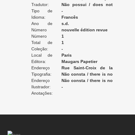
Tradutor:
aventures d’Aristonous
Salignac de La Mothe
Não possui / does not
Tipo de
apply / ne posséde pas
-
Tradução:
Idioma:
Francês
Ano de
s.d.
Edição:
Número
nouvelle édition revue
da Edição:
Número
1
do Volume:
Total de
1
Volumes:
Coleção:
-
Local de
Paris
Edição:
Editora:
Maugars Papetier
Endereço
Rue Saint-Croix de la
da Editora:
Tipografia:
Bretonnerie, 32
Não consta / there is no
Endereço
record / non enregistré
Não consta / there is no
da Tipografia:
Ilustrador:
record / non enregistré
-
Anotações: