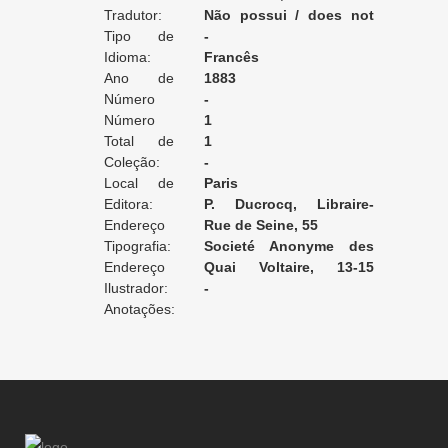
Tradutor:
vie militaire
Não possui / does not
Tipo de
apply / ne posséde pas
-
Tradução:
Idioma:
Francês
Ano de
1883
Edição:
Número
-
da Edição:
Número
1
do Volume:
Total de
1
Volumes:
Coleção:
-
Local de
Paris
Edição:
Editora:
P. Ducrocq, Libraire-
Endereço
Éditeur
Rue de Seine, 55
da Editora:
Tipografia:
Societé Anonyme des
Endereço
publications périodiques P.
Quai Voltaire, 13-15
da Tipografia:
Ilustrador:
Mouillot
[Paris]
-
Anotações: