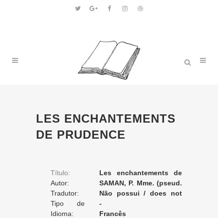
LES ENCHANTEMENTS
DE PRUDENCE
Título:
Les enchantements de
Autor:
Prudence
SAMAN, P. Mme. (pseud.
Tradutor:
de Hortensia Allart)
Não possui / does not
Tipo de
apply / ne posséde pas
-
Tradução:
Idioma:
Francês