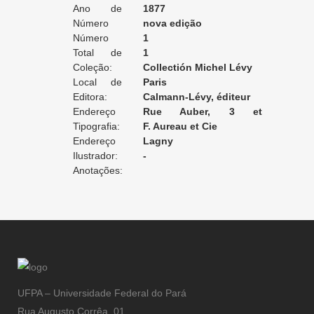
Ano de
1877
Edição:
Número
nova edição
da Edição:
Número
1
do Volume:
Total de
1
Volumes:
Coleção:
Collectión Michel Lévy
Local de
Paris
Edição:
Editora:
Calmann-Lévy, éditeur
Endereço
Rue Auber, 3 et
da Editora:
Tipografia:
Boulevard des Italiens, 15
F. Aureau et Cie
Endereço
Lagny
da Tipografia:
Ilustrador:
-
Anotações:
UFPA – Universidade Federal do Pará
Rua Augusto Corrêa, 01