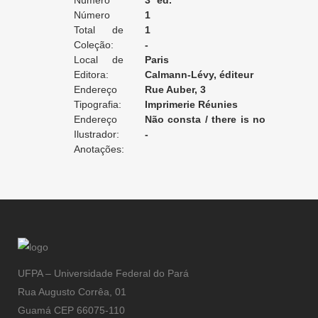
Edição:
Número
3ª ed.
da Edição:
Número
1
do Volume:
Total de
1
Volumes:
Coleção:
-
Local de
Paris
Edição:
Editora:
Calmann-Lévy, éditeur
Endereço
Rue Auber, 3
da Editora:
Tipografia:
Imprimerie Réunies
Endereço
Não consta / there is no
da Tipografia:
Ilustrador:
record / non enregistré
-
Anotações:
UFPA – Universidade Federal do Pará
Rua Augusto Corrêa, 01
Guamá CEP 66075-110