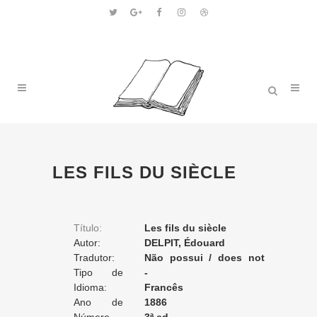
LES FILS DU SIÈCLE
Título:
Les fils du siècle
Autor:
DELPIT, Édouard
Tradutor:
Não possui / does not
Tipo de
apply / ne posséde pas
-
Tradução:
Idioma:
Francês
Ano de
1886