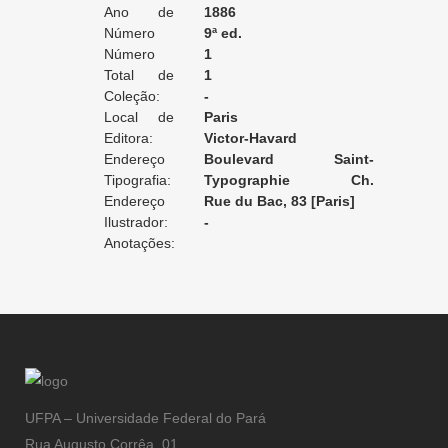
Ano de
1886
Edição:
Número
9ª ed.
da Edição:
Número
1
do Volume:
Total de
1
Volumes:
Coleção:
-
Local de
Paris
Edição:
Editora:
Victor-Havard
Endereço
Boulevard Saint-
da Editora:
Tipografia:
Germain, 175
Typographie Ch.
Endereço
Unsinger
Rue du Bac, 83 [Paris]
da Tipografia:
Ilustrador:
-
Anotações:
UFPA – Universidade Federal do Pará
Rua Augusto Corrêa, 01