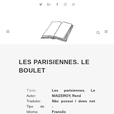
LES PARISIENNES. LE
BOULET
Título:
Les parisiennes. Le
Autor:
boulet
MAIZEROY, René
Tradutor:
Não possui / does not
Tipo de
apply / ne posséde pas
-
Tradução:
Idioma:
Francês