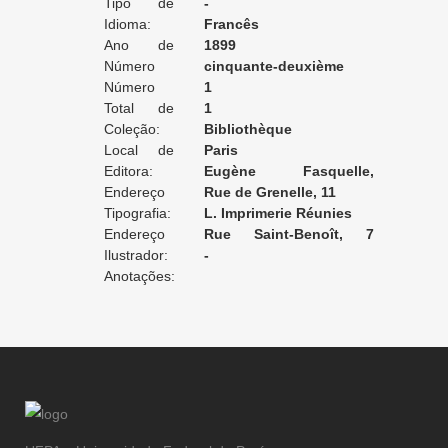
Tipo de
apply / ne posséde pas
-
Tradução:
Idioma:
Francês
Ano de
1899
Edição:
Número
cinquante-deuxième
da Edição:
Número
mille
1
do Volume:
Total de
1
Volumes:
Coleção:
Bibliothèque
Local de
Charpentier
Paris
Edição:
Editora:
Eugène Fasquelle,
Endereço
éditeur
Rue de Grenelle, 11
da Editora:
Tipografia:
L. Imprimerie Réunies
Endereço
Rue Saint-Benoît, 7
da Tipografia:
Ilustrador:
[Paris]
-
Anotações: