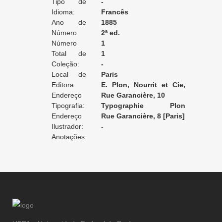
Tipo de
apply / ne posséde pas
-
Tradução:
Idioma:
Francês
Ano de
1885
Edição:
Número
2ª ed.
da Edição:
Número
1
do Volume:
Total de
1
Volumes:
Coleção:
-
Local de
Paris
Edição:
Editora:
E. Plon, Nourrit et Cie,
Endereço
imprimeurs éditeurs
Rue Garancière, 10
da Editora:
Tipografia:
Typographie Plon
Endereço
Nourrit et Cie
Rue Garancière, 8 [Paris]
da Tipografia:
Ilustrador:
-
Anotações: