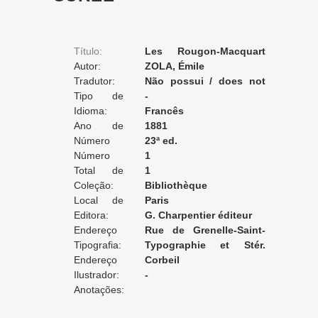
Título:
Les Rougon-Macquart
Autor:
(histoire naturelle et sociale
ZOLA, Émile
Tradutor:
d’une famille sous le second
Não possui / does not
Tipo de
empire). La Curée
apply / ne posséde pas
-
Tradução:
Idioma:
Francês
Ano de
1881
Edição:
Número
23ª ed.
da Edição:
Número
1
do Volume:
Total de
1
Volumes:
Coleção:
Bibliothèque
Local de
Charpentier
Paris
Edição:
Editora:
G. Charpentier éditeur
Endereço
Rue de Grenelle-Saint-
da Editora:
Tipografia:
Germain, 13
Typographie et Stér.
Endereço
Creté
Corbeil
da Tipografia:
Ilustrador:
-
Anotações: