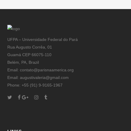
UFPA – Universidade Federal do Pará
Rua Augusto Corrêa, 01
Guamá CEP 66075-110
Belém, PA, Brazil
Email: contato@parisnaamerica.org
Email: augustivaleria@gmail.com
Phone: +55 (91) 9-9165-1967