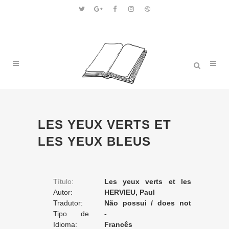
LES YEUX VERTS ET
LES YEUX BLEUS
Título:
Les yeux verts et les
Autor:
yeux bleus
HERVIEU, Paul
Tradutor:
Não possui / does not
Tipo de
apply / ne posséde pas
-
Tradução:
Idioma:
Francês