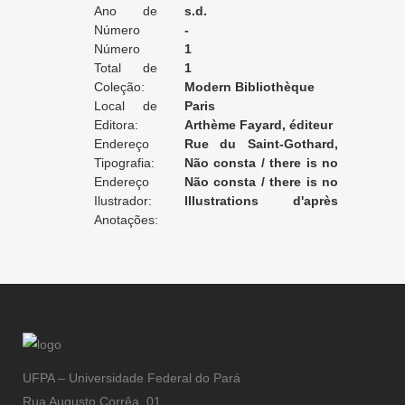
Ano de
s.d.
Edição:
Número
-
da Edição:
Número
1
do Volume:
Total de
1
Volumes:
Coleção:
Modern Bibliothèque
Local de
Paris
Edição:
Editora:
Arthème Fayard, éditeur
Endereço
Rue du Saint-Gothard,
da Editora:
Tipografia:
18 et 20
Não consta / there is no
Endereço
record / non enregistré
Não consta / there is no
da Tipografia:
Ilustrador:
record / non enregistré
Illustrations d'après
Anotações:
aquarelles de Maurice Lalau
UFPA – Universidade Federal do Pará
Rua Augusto Corrêa, 01