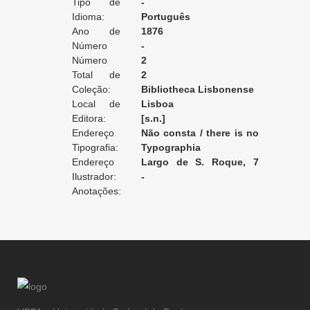
Tipo de
-
Tradução:
Idioma:
Português
Ano de
1876
Edição:
Número
-
da Edição:
Número
2
do Volume:
Total de
2
Volumes:
Coleção:
Bibliotheca Lisbonense
Local de
Lisboa
Edição:
Editora:
[s.n.]
Endereço
Não consta / there is no
da Editora:
Tipografia:
record / non enregistré
Typographia
Endereço
Lisbonense
Largo de S. Roque, 7
da Tipografia:
Ilustrador:
[Lisboa]
-
Anotações: