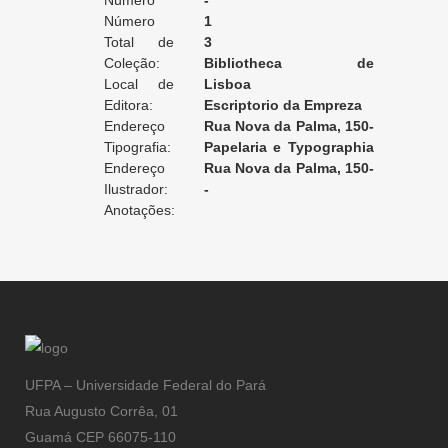
Edição:
Número
-
da Edição:
Número
1
do Volume:
Total de
3
Volumes:
Coleção:
Bibliotheca de
Local de
Romances Baratos
Lisboa
Edição:
Editora:
Escriptorio da Empreza
Endereço
Rua Nova da Palma, 150-
da Editora:
Tipografia:
154
Papelaria e Typographia
Endereço
de Eduardo Roza
Rua Nova da Palma, 150-
da Tipografia:
Ilustrador:
154 [Lisboa]
-
Anotações:
UFPA – Universidade Federal do Pará
Rua Augusto Corrêa, 01
Guamá CEP 66075-110