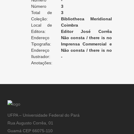
Edição:
Número
-
da Edição:
Número
3
do Volume:
Total de
3
Volumes:
Coleção:
Bibliotheca Meridional
Local de
de Romances Escolhidos
Coimbra
Edição:
Editora:
Editor José Corrêa
Endereço
d'Almeida Junior
Não consta / there is no
da Editora:
Tipografia:
record / non enregistré
Imprensa Commercial e
Endereço
Industrial
Não consta / there is no
da Tipografia:
Ilustrador:
record / non enregistré
-
Anotações:
UFPA – Universidade Federal do Pará
Rua Augusto Corrêa, 01
Guamá CEP 66075-110