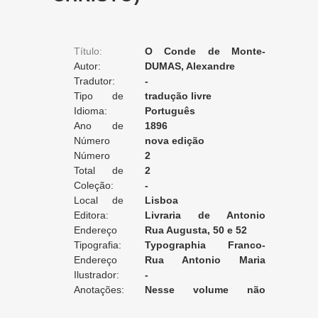
Título:
O Conde de Monte-
Autor:
Christo, seguido do romance
DUMAS, Alexandre
Tradutor:
A mão do finado
-
Tipo de
(continuação do Conde de
tradução livre
Tradução:
Idioma:
Monte-Christo)
Português
Ano de
1896
Edição:
Número
nova edição
da Edição:
Número
2
do Volume:
Total de
2
Volumes:
Coleção:
-
Local de
Lisboa
Edição:
Editora:
Livraria de Antonio
Endereço
Maria Pereira
Rua Augusta, 50 e 52
da Editora:
Tipografia:
Typographia Franco-
Endereço
Portugueza (Off. Lallemant)
Rua Antonio Maria
da Tipografia:
Ilustrador:
Cardoso, 6 [Lisboa]
-
Anotações:
Nesse volume não
consta o romance A mão do