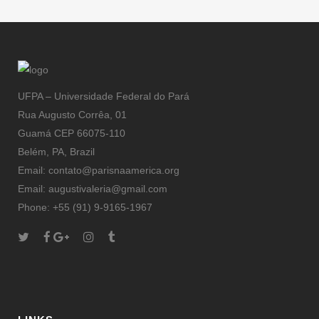
finado.
UFPA – Universidade Federal do Pará
Rua Augusto Corrêa, 01
Guamá CEP 66075-110
Belém, PA, Brazil
Email: contato@parisnaamerica.org
Email: augustivaleria@gmail.com
Phone: +55 (91) 9-9165-1967