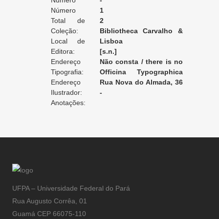
Edição:
Número
-
da Edição:
Número
1
do Volume:
Total de
2
Volumes:
Coleção:
Bibliotheca Carvalho &
Local de
C. romances
Lisboa
Edição:
Editora:
[s.n.]
Endereço
Não consta / there is no
da Editora:
Tipografia:
record / non enregistré
Officina Typographica
Endereço
de J. A. de Mattos
Rua Nova do Almada, 36
da Tipografia:
Ilustrador:
[Lisboa]
-
Anotações:
UFPA – Universidade Federal do Pará
Rua Augusto Corrêa, 01
Guamá CEP 66075-110