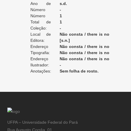
Ano de
s.d.
Edição:
Número
-
da Edição:
Número
1
do Volume:
Total de
1
Volumes:
Coleção:
-
Local de
Não consta / there is no
Edição:
Editora:
record / non enregistré
[s.n.]
Endereço
Não consta / there is no
da Editora:
Tipografia:
record / non enregistré
Não consta / there is no
Endereço
record / non enregistré
Não consta / there is no
da Tipografia:
Ilustrador:
record / non enregistré
-
Anotações:
Sem folha de rosto.
UFPA – Universidade Federal do Pará
Rua Augusto Corrêa, 01